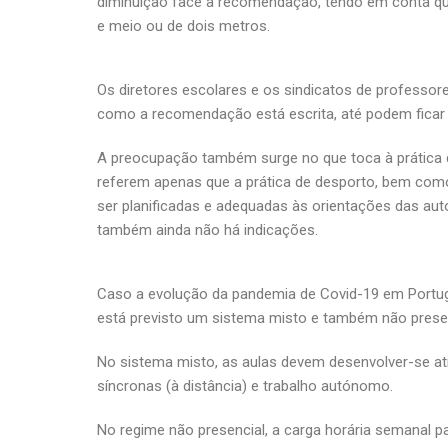
diminuição face à recomendação, tendo em conta qu
e meio ou de dois metros.
Os diretores escolares e os sindicatos de professor
como a recomendação está escrita, até podem ficar 
A preocupação também surge no que toca à prática d
referem apenas que a prática de desporto, bem como
ser planificadas e adequadas às orientações das aut
também ainda não há indicações.
Caso a evolução da pandemia de Covid-19 em Portuga
está previsto um sistema misto e também não presen
No sistema misto, as aulas devem desenvolver-se at
síncronas (à distância) e trabalho autónomo.
No regime não presencial, a carga horária semanal pa