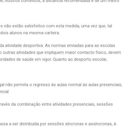
e, noutros contextos, a distância recomendada é de um metro
es não estão satisfeitos com esta medida, uma vez que, tal
dois alunos na mesma carteira.
a atividade desportiva. As normas enviadas para as escolas
 outras atividades que impliquem maior contacto físico, devem
oridades de saúde em vigor. Quanto ao desporto escolar,
l não permita o regresso às aulas normal às aulas presenciais,
cial.
ravés da combinação entre atividades presenciais, sessões
ssa a ser distribuída por sessões síncronas e assíncronas, à