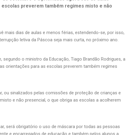
as escolas preverem também regimes misto e não
vê mais dias de aulas e menos férias, estendendo-se, por isso,
terrupção letiva da Páscoa seja mais curta, no próximo ano.
e, segundo o ministro da Educação, Tiago Brandão Rodrigues, a
de as orientações para as escolas preverem também regimes
lar, ou sinalizados pelas comissões de proteção de crianças e
misto e não presencial, o que obriga as escolas a acolherem
ar, será obrigatório o uso de máscara por todas as pessoas
cente e encarregados de educação e também pelos alunos a