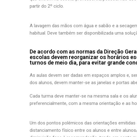
partir do 2º ciclo.
A lavagem das mãos com água e sabão e a secagem 
habitual. Deve também ser disponibilizada uma soluçã
De acordo com as normas da Direção Geral
escolas devem reorganizar os horários e
turnos de meio dia, para evitar grande co
As aulas devem ser dadas em espaços amplos e, se
dos alunos, devem manter-se as janelas e portas abe
Cada turma deve manter-se na mesma sala e os alun
preferencialmente, com a mesma orientação e as h
Um dos pontos polémicos das orientações emitidas é
distanciamento físico entre os alunos e entre aluno