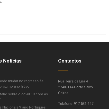
s.
s Notícias
Contactos
pode mudar no regresso às
Rua Terra da Eira 4
próximo ano letivo
2740-114 Porto Salvo
Oeiras
alar sobre o covid 19 com as
?
Telefone: 917 536 627
 Nacionais 9 ano Português