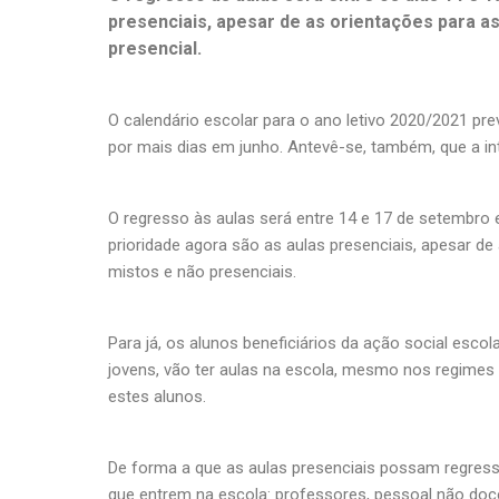
presenciais, apesar de as orientações para 
presencial.
O calendário escolar para o ano letivo 2020/2021 pre
por mais dias em junho. Antevê-se, também, que a in
O regresso às aulas será entre 14 e 17 de setembro 
prioridade agora são as aulas presenciais, apesar 
mistos e não presenciais.
Para já, os alunos beneficiários da ação social esco
jovens, vão ter aulas na escola, mesmo nos regimes 
estes alunos.
De forma a que as aulas presenciais possam regress
que entrem na escola: professores, pessoal não do