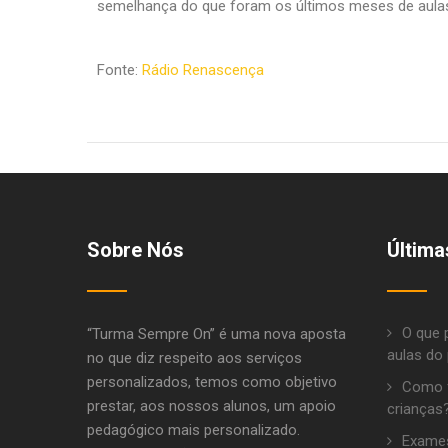
semelhança do que foram os últimos meses de aula
Fonte:
Rádio Renascença
Sobre Nós
Última
O que 
“Turma Sempre On” é uma nova aposta
aulas do 
no que diz respeito aos serviços
personalizados, temos como objetivo
Como f
prestar, aos nossos alunos, um apoio
crianças
pedagógico mais personalizado.
Exames