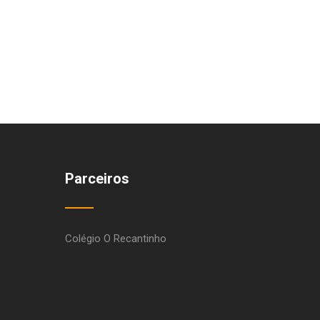
Parceiros
Colégio O Recantinho